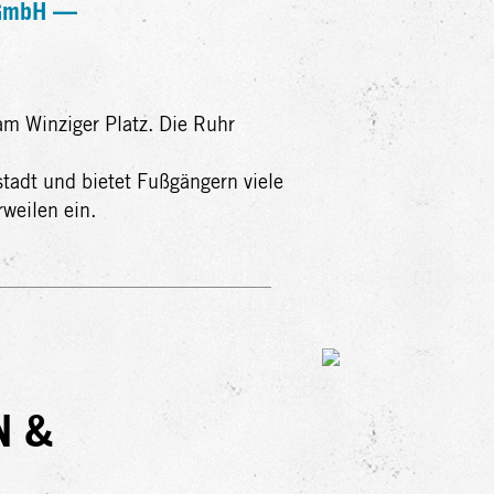
p GmbH —
m Winziger Platz. Die Ruhr
stadt und bietet Fußgängern viele
weilen ein.
N &