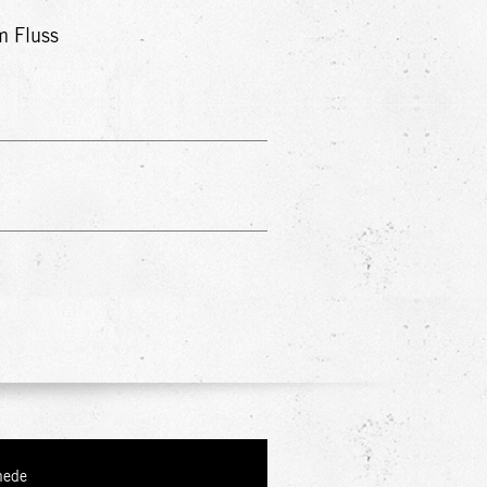
m Fluss
hede