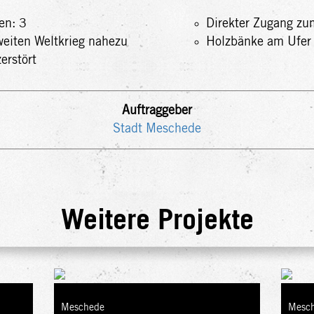
en: 3
Direkter Zugang zu
eiten Weltkrieg nahezu
Holzbänke am Ufer
zerstört
Auftraggeber
Stadt Meschede
Weitere Projekte
Meschede
Mesc