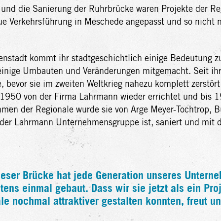
 und die Sanierung der Ruhrbrücke waren Projekte der R
ue Verkehrsführung in Meschede angepasst und so nicht n
nenstadt kommt ihr stadtgeschichtlich einige Bedeutung z
einige Umbauten und Veränderungen mitgemacht. Seit ihr
 bevor sie im zweiten Weltkrieg nahezu komplett zerstört 
 1950 von der Firma Lahrmann wieder errichtet und bis 1
hmen der Regionale wurde sie von Arge Meyer-Tochtrop,
l der Lahrmann Unternehmensgruppe ist, saniert und mit
ieser Brücke hat jede Generation unseres Untern
ens einmal gebaut. Dass wir sie jetzt als ein Pro
le nochmal attraktiver gestalten konnten, freut un